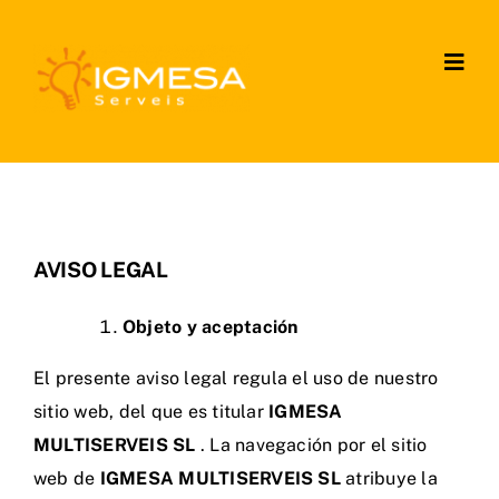
Saltar
al
Togg
contenido
Navig
Home
Empresa
Servicios
AVISO LEGAL
Contacto
Objeto y aceptación
El presente aviso legal regula el uso de nuestro
sitio web, del que es titular
IGMESA
MULTISERVEIS SL
. La navegación por el sitio
web de
IGMESA MULTISERVEIS SL
atribuye la