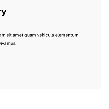
ry
iam sit amet quam vehicula elementum
 vivamus.