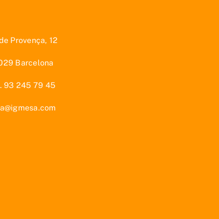
de Provença, 12
029 Barcelona
l. 93 245 79 45
la@igmesa.com