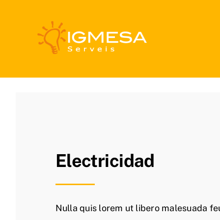
Saltar
al
contenido
Electricidad
Nulla quis lorem ut libero malesuada fe